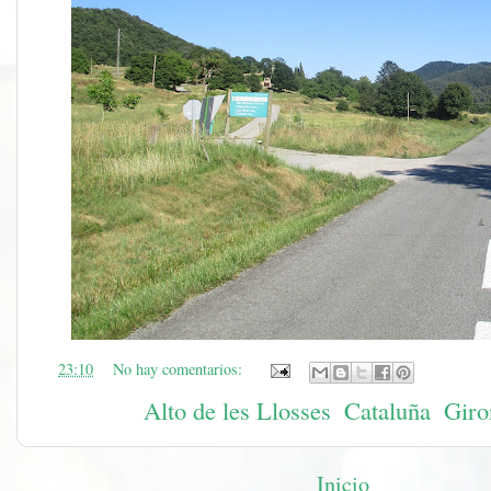
en
23:10
No hay comentarios:
Etiquetas:
Alto de les Llosses
,
Cataluña
,
Giro
Inicio