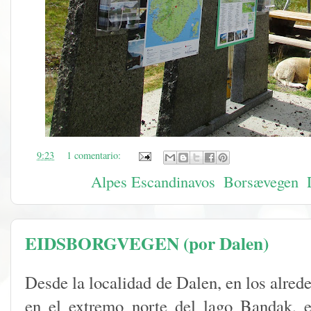
en
9:23
1 comentario:
Etiquetas:
Alpes Escandinavos
,
Borsævegen
,
EIDSBORGVEGEN (por Dalen)
Desde la localidad de Dalen, en los alrede
en el extremo norte del lago Bandak, 