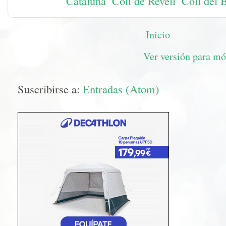
Etiquetas:
Cataluña
,
Coll de Revell
,
Coll del 
Inicio
Ver versión para mó
Suscribirse a:
Entradas (Atom)