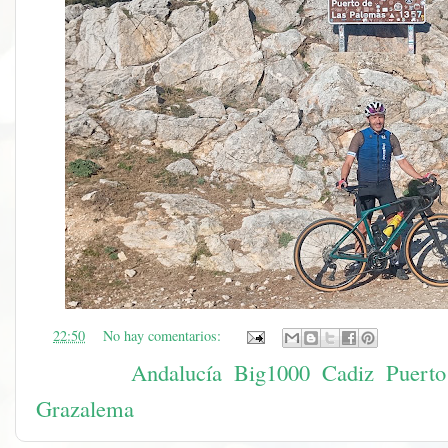
en
22:50
No hay comentarios:
Etiquetas:
Andalucía
,
Big1000
,
Cadiz
,
Puerto
Grazalema