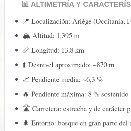
📊 ALTIMETRÍA Y CARACTERÍ
📍 Localización: Ariège (Occitania, F
🏔️ Altitud: 1.395 m
📏 Longitud: 13,8 km
⬆️ Desnivel aproximado: ~870 m
📈 Pendiente media: ~6,3 %
🔥 Pendiente máxima: 8 % sostenido
🛣️ Carretera: estrecha y de carácter 
🌲 Entorno: bosque en gran parte del