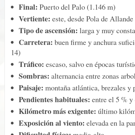
Final:
Puerto del Palo (1.146 m)
Vertiente:
este, desde Pola de Allande
Tipo de ascensión:
larga y muy consta
Carretera:
buen firme y anchura sufici
14)
Tráfico:
escaso, salvo en épocas turísti
Sombras:
alternancia entre zonas arbo
Paisaje:
montaña atlántica, brezales y p
Pendientes habituales:
entre el 5 % y
Kilómetro más exigente:
último kilóm
Exposición al viento:
elevada en la par
Dificultad física:
media-alta