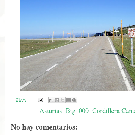
en
21:08
Etiquetas:
Asturias
,
Big1000
,
Cordillera Cant
No hay comentarios: