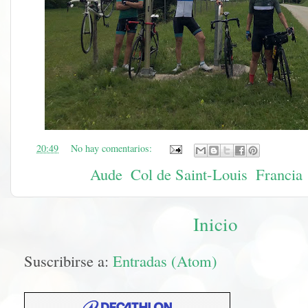
en
20:49
No hay comentarios:
Etiquetas:
Aude
,
Col de Saint-Louis
,
Francia
Inicio
Suscribirse a:
Entradas (Atom)