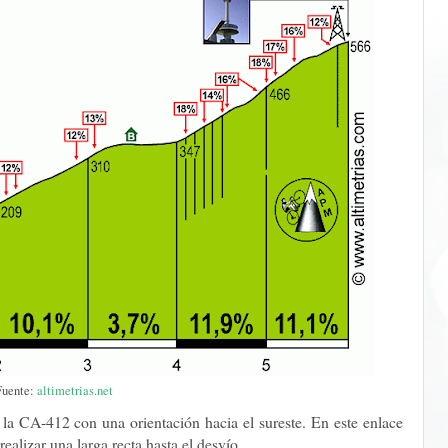
Fuente:
altimetrias.net
la CA-412 con una orientación hacia el sureste. En este enlace
ealizar una larga recta hasta el desvío.