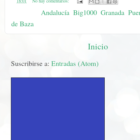
en
18:01
No hay comentarios:
Etiquetas:
Andalucía
,
Big1000
,
Granada
,
Puer
de Baza
Inicio
Suscribirse a:
Entradas (Atom)