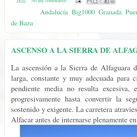
en
18:01
No hay comentarios:
Etiquetas:
Andalucía
,
Big1000
,
Granada
,
Puer
de Baza
ASCENSO A LA SIERRA DE ALFAGU
La ascensión a la Sierra de Alfaguara 
larga, constante y muy adecuada para c
pendiente media no resulta excesiva, 
progresivamente hasta convertir la se
sostenido y exigente. La carretera atravi
Alfacar antes de internarse plenamente en 