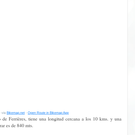
- via
Bikemap.net
-
Open Route in Bikemap App
o de Ferrières, tiene una longitud cercana a los 10 kms. y una
rar es de 840 mts.