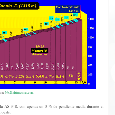
nte:
39x28altimetrias.com
la AS-348, con apenas un 3 % de pendiente media durante el
 oeste.