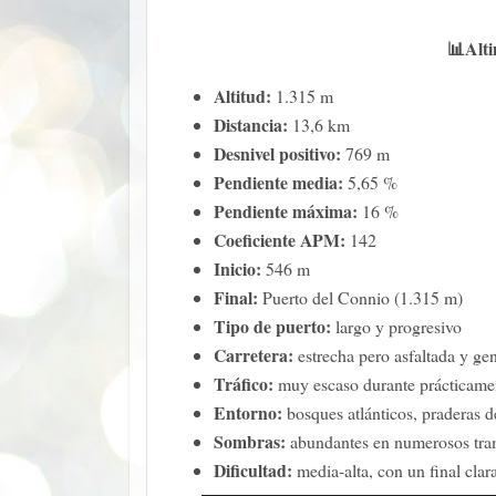
📊
Alti
Altitud:
1.315 m
Distancia:
13,6 km
Desnivel positivo:
769 m
Pendiente media:
5,65 %
Pendiente máxima:
16 %
Coeficiente APM:
142
Inicio:
546 m
Final:
Puerto del Connio (1.315 m)
Tipo de puerto:
largo y progresivo
Carretera:
estrecha pero asfaltada y g
Tráfico:
muy escaso durante prácticamen
Entorno:
bosques atlánticos, praderas d
Sombras:
abundantes en numerosos tramo
Dificultad:
media-alta, con un final cla