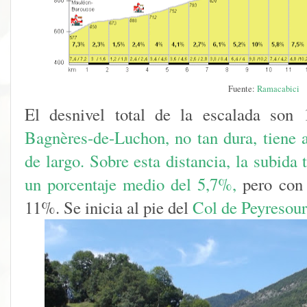
Fuente:
Ramacabici
El desnivel total de la escalada son 
Bagnères-de-Luchon
, no tan dura, tiene
de largo. Sobre esta distancia, la subida
un porcentaje medio del 5,7%,
pero con 
11%. Se inicia al pie del
Col de Peyresour