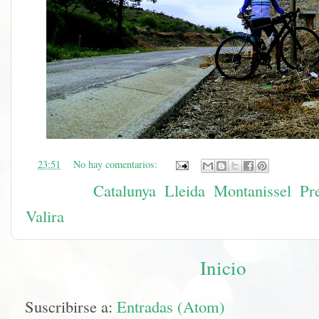
en
23:51
No hay comentarios:
Etiquetas:
Catalunya
,
Lleida
,
Montanissel
,
Pr
Valira
Inicio
Suscribirse a:
Entradas (Atom)