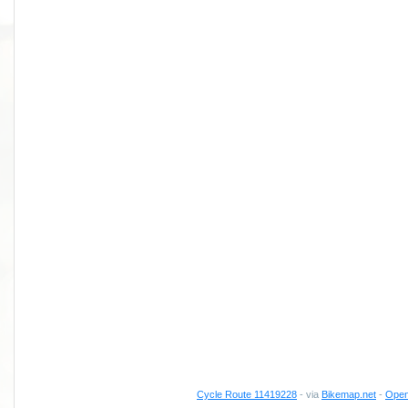
Cycle Route 11419228
- via
Bikemap.net
-
Open