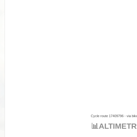
Cycle route 17409796
- via
bik
📊ALTIMETR