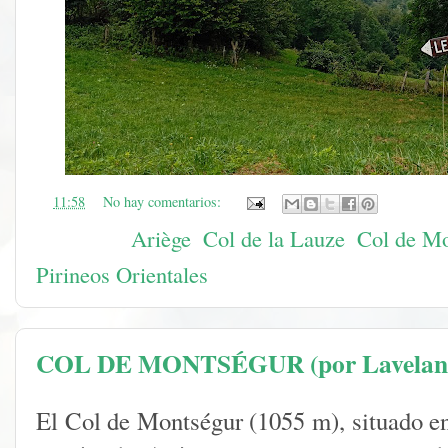
en
11:58
No hay comentarios:
Etiquetas:
Ariège
,
Col de la Lauze
,
Col de Mo
Pirineos Orientales
COL DE MONTSÉGUR (por Lavelane
El Col de Montségur (1055 m), situado en 