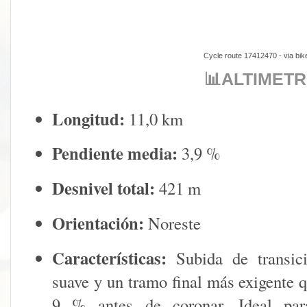
Cycle route 17412470
- via
bik
📊
ALTIMETR
Longitud:
11,0 km
Pendiente media:
3,9 %
Desnivel total:
421 m
Orientación:
Noreste
Características:
Subida de transic
suave y un tramo final más exigente 
9 % antes de coronar. Ideal par